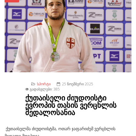
ᲡᲞᲝᲠᲢᲘ
25 ᲜᲝᲔᲛᲑᲔᲠᲘ 2025
ᲒᲐᲓᲐᲡᲕᲚᲔᲑᲘ: 385
ქუთაისელი ძიუდოისტი
ევროპის თასის ვერცხლის
მედალოსანია
ქუთაისელმა ძიუდოისტმა, ოთარ ჯაფარიძემ ვერცხლის
მედალი მოიპოვა.