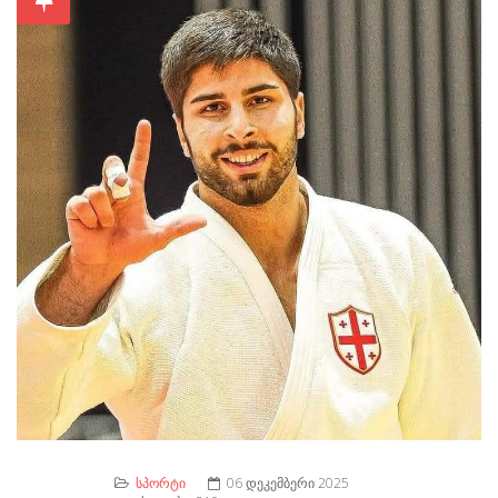
ᲡᲞᲝᲠᲢᲘ
06 ᲓᲔᲙᲔᲛᲑᲔᲠᲘ 2025