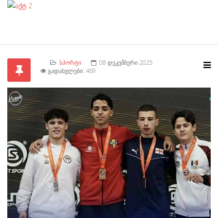
ᲡᲞᲝᲠᲢᲘ
08 ᲓᲔᲙᲔᲛᲑᲔᲠᲘ 2025
ᲒᲐᲓᲐᲡᲕᲚᲔᲑᲘ: 469