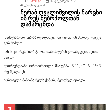
ᲡᲞᲝᲠᲢᲘ
07 ᲓᲔᲙᲔᲛᲑᲔᲠᲘ 2025
ᲒᲐᲓᲐᲡᲕᲚᲔᲑᲘ: 450
მერაბ დვალიშვილის მარცხი-
ის რუს მებრძოლთან
დამარცხდა
სამწუხაროდ ,მერაბ დვალიშვილმა ტიტულის მორიგი დაცვა
ვერ შეძლო .
მან ჩხუბი რუს პიორტ ირანთან,მსაჯების გადაწყვეტილებით
წააგო.
ხუთრაუნდიანი ორთაბრძოლა მსაჯებმა 46:49 ; 47:48 ; 46:49
ასე შეაფასეს.
ქართველი მანქანა წელს ქამარს მეოთხედ იცავდა.