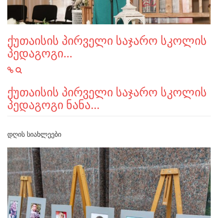
ქუთაისის პირველი საჯარო სკოლის
პედაგოგი…
ქუთაისის პირველი საჯარო სკოლის
პედაგოგი ნანა…
ᲓᲦᲘᲡ ᲡᲘᲐᲮᲚᲔᲔᲑᲘ