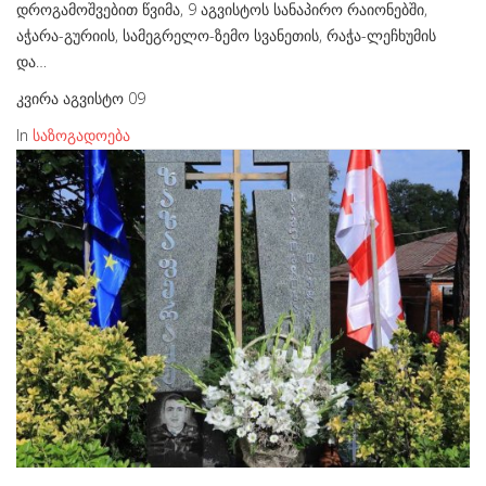
დროგამოშვებით წვიმა, 9 აგვისტოს სანაპირო რაიონებში,
აჭარა-გურიის, სამეგრელო-ზემო სვანეთის, რაჭა-ლეჩხუმის
და…
კვირა აგვისტო 09
In
საზოგადოება