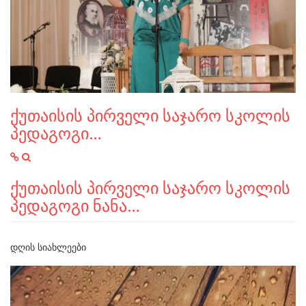
ქუთაისის პირველი საჯარო სკოლის
პედაგოგი…
ქუთაისის პირველი საჯარო სკოლის
პედაგოგი ნანა…
ᲓᲦᲘᲡ ᲡᲘᲐᲮᲚᲔᲔᲑᲘ