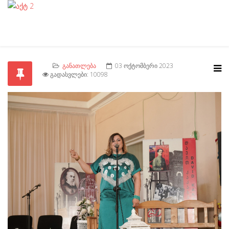
ᲒᲐᲜᲐᲗᲚᲔᲑᲐ
03 ᲝᲥᲢᲝᲛᲑᲔᲠᲘ 2023
ᲒᲐᲓᲐᲡᲕᲚᲔᲑᲘ: 10098