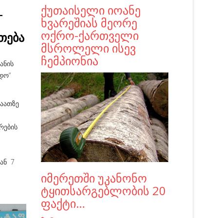
ქუთაისელი იოანე
-
ხვარეშიას მეორე
ოქრო-ქართველი
თება
მსროლელი ისევ
ჩემპიონია
ანის
ედო“
საათზე
რების
ან 7
იმერეთში უკანონო
ტყითსარგებლობის 20
ფაქტი…