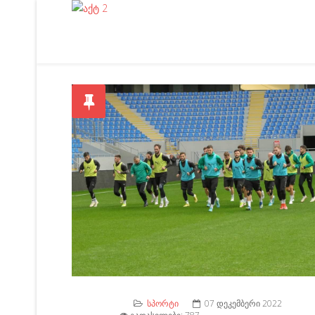
ᲡᲞᲝᲠᲢᲘ
07 ᲓᲔᲙᲔᲛᲑᲔᲠᲘ 2022