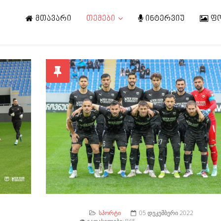
ᲛᲗᲐᲕᲐᲠᲘ
ᲗᲔᲛᲔᲑᲘ
ᲘᲜᲢᲔᲠᲕᲘᲣ
Ფ
ᲡᲞᲝᲠᲢᲘ
05 ᲓᲔᲙᲔᲛᲑᲔᲠᲘ 2022