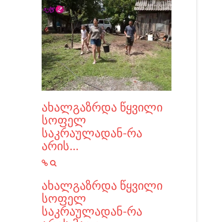
ახალგაზრდა წყვილი
სოფელ
საკრაულადან-რა
არის…
ახალგაზრდა წყვილი
სოფელ
საკრაულადან-რა