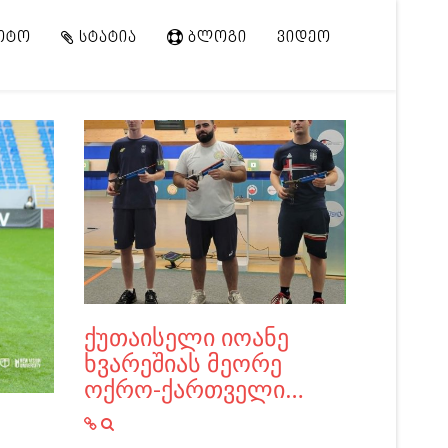
ᲝᲢᲝ
ᲡᲢᲐᲢᲘᲐ
ᲑᲚᲝᲒᲘ
ᲕᲘᲓᲔᲝ
ქუთაისელი იოანე
ხვარეშიას მეორე
ოქრო-ქართველი…