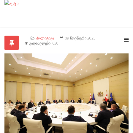
ᲞᲝᲚᲘᲢᲘᲙᲐ
09 ᲜᲝᲔᲛᲑᲔᲠᲘ 2025
ᲒᲐᲓᲐᲡᲕᲚᲔᲑᲘ: 630