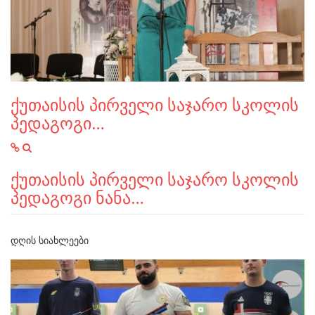
ქუთაისის პირველი საჯარო სკოლის
პედაგოგი…
ქუთაისის პირველი საჯარო სკოლის
პედაგოგი ნანა…
ᲓᲦᲘᲡ ᲡᲘᲐᲮᲚᲔᲔᲑᲘ