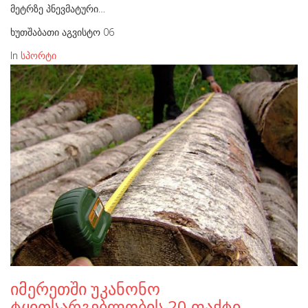
მეტრზე პნევმატური…
ხუთშაბათი აგვისტო 06
In
სპორტი
იმერეთში უკანონო
ტყითსარგებლობის 20 ფაქტი…