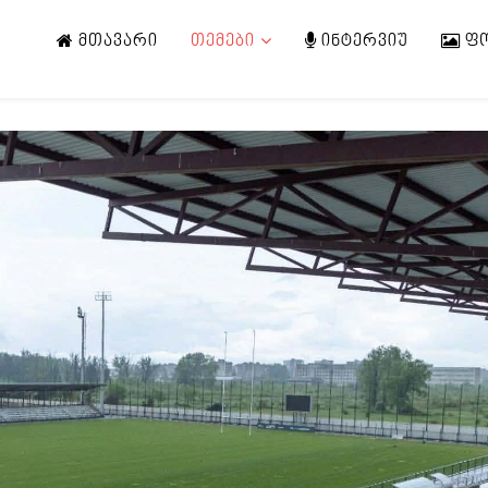
ᲛᲗᲐᲕᲐᲠᲘ
ᲗᲔᲛᲔᲑᲘ
ᲘᲜᲢᲔᲠᲕᲘᲣ
Ფ