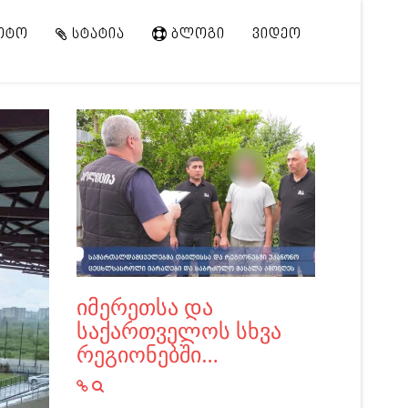
ᲝᲢᲝ
ᲡᲢᲐᲢᲘᲐ
ᲑᲚᲝᲒᲘ
ᲕᲘᲓᲔᲝ
იმერეთსა და
საქართველოს სხვა
რეგიონებში…