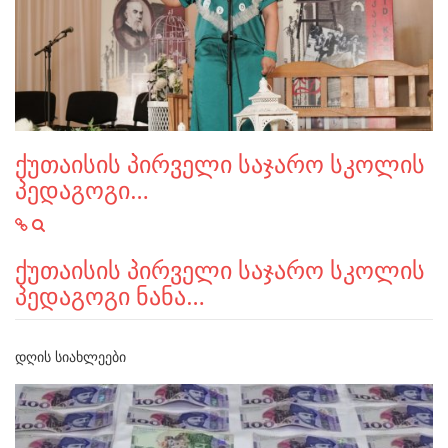
ქუთაისის პირველი საჯარო სკოლის
პედაგოგი…
ქუთაისის პირველი საჯარო სკოლის
პედაგოგი ნანა…
ᲓᲦᲘᲡ ᲡᲘᲐᲮᲚᲔᲔᲑᲘ