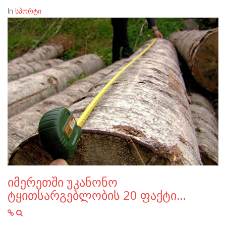
In
სპორტი
იმერეთში უკანონო
ტყითსარგებლობის 20 ფაქტი…