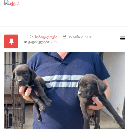
ᲡᲐᲖᲝᲒᲐᲓᲝᲔᲑᲐ
05 ᲘᲕᲜᲘᲡᲘ 2026
ᲒᲐᲓᲐᲡᲕᲚᲔᲑᲘ: 298